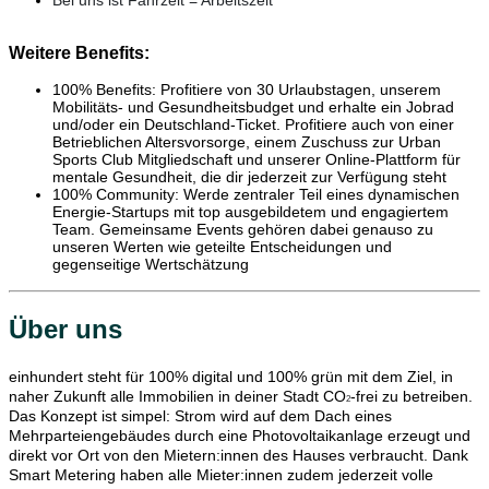
Bei uns ist Fahrzeit = Arbeitszeit
Weitere Benefits:
100% Benefits: Profitiere von 30 Urlaubstagen, unserem
Mobilitäts- und Gesundheitsbudget und erhalte ein Jobrad
und/oder ein Deutschland-Ticket. Profitiere auch von einer
Betrieblichen Altersvorsorge, einem Zuschuss zur Urban
Sports Club Mitgliedschaft und unserer Online-Plattform für
mentale Gesundheit, die dir jederzeit zur Verfügung steht
100% Community: Werde zentraler Teil eines dynamischen
Energie-Startups mit top ausgebildetem und engagiertem
Team. Gemeinsame Events gehören dabei genauso zu
unseren Werten wie geteilte Entscheidungen und
gegenseitige Wertschätzung
Über uns
einhundert steht für 100% digital und 100% grün mit dem Ziel, in
naher Zukunft alle Immobilien in deiner Stadt CO
-frei zu betreiben.
2
Das Konzept ist simpel: Strom wird auf dem Dach eines
Mehrparteiengebäudes durch eine Photovoltaikanlage erzeugt und
direkt vor Ort von den Mietern:innen des Hauses verbraucht. Dank
Smart Metering haben alle Mieter:innen zudem jederzeit volle