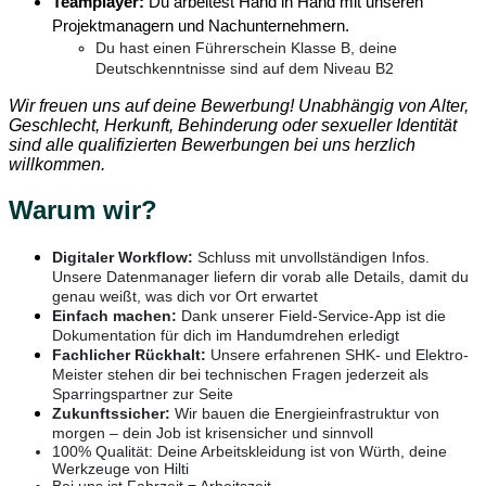
Teamplayer:
Du arbeitest Hand in Hand mit unseren
Projektmanagern und Nachunternehmern.
Du hast einen Führerschein Klasse B, deine
Deutschkenntnisse sind auf dem Niveau B2
Wir freuen uns auf deine Bewerbung! Unabhängig von Alter,
Geschlecht, Herkunft, Behinderung oder sexueller Identität
sind alle qualifizierten Bewerbungen bei uns herzlich
willkommen.
Warum wir?
Digitaler Workflow:
Schluss mit unvollständigen Infos.
Unsere Datenmanager liefern dir vorab alle Details, damit du
genau weißt, was dich vor Ort erwartet
Einfach machen:
Dank unserer Field-Service-App ist die
Dokumentation für dich im Handumdrehen erledigt
Fachlicher Rückhalt:
Unsere erfahrenen SHK- und Elektro-
Meister stehen dir bei technischen Fragen jederzeit als
Sparringspartner zur Seite
Zukunftssicher:
Wir bauen die Energieinfrastruktur von
morgen – dein Job ist krisensicher und sinnvoll
100% Qualität: Deine Arbeitskleidung ist von Würth, deine
Werkzeuge von Hilti